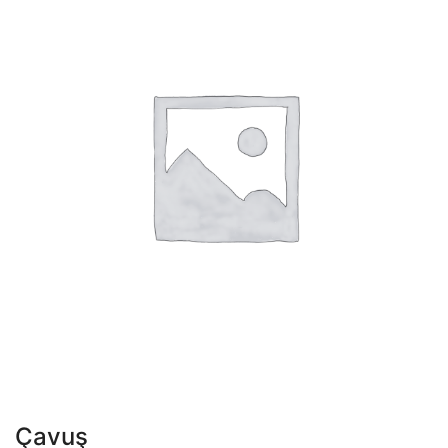
Çavuş