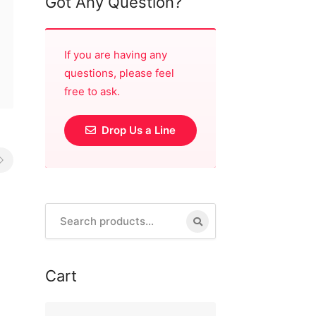
Got Any Question?
If you are having any
questions, please feel
free to ask.
Drop Us a Line
Search
for:
Cart