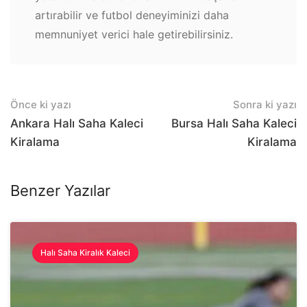
artırabilir ve futbol deneyiminizi daha
memnuniyet verici hale getirebilirsiniz.
Post
Önce ki yazı
Sonra ki yazı
navigation
Ankara Halı Saha Kaleci
Bursa Halı Saha Kaleci
Kiralama
Kiralama
Benzer Yazılar
Halı Saha Kiralık Kaleci